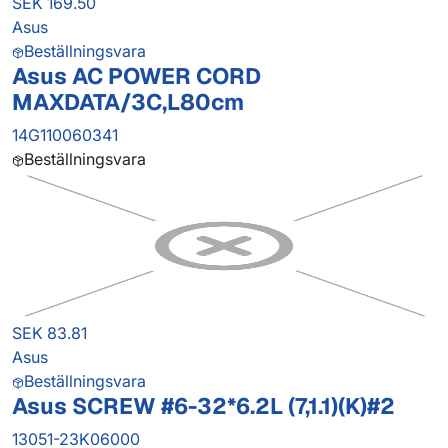
SEK 169.50
Asus
Beställningsvara
Asus AC POWER CORD
MAXDATA/3C,L80cm
14G110060341
Beställningsvara
SEK 83.81
Asus
Beställningsvara
Asus SCREW #6-32*6.2L (7,1.1)(K)#2
13051-23K06000