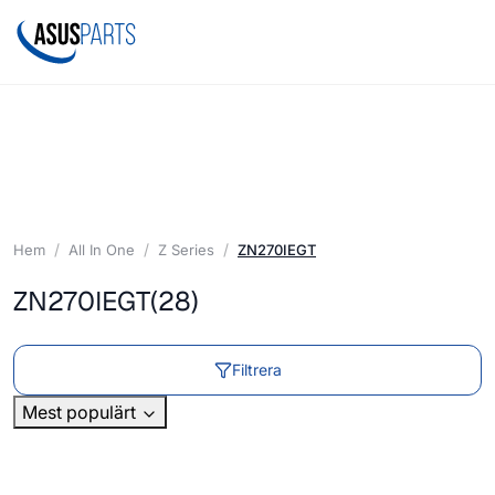
Hem
All In One
Z Series
ZN270IEGT
ZN270IEGT
(28)
Filtrera
Mest populärt