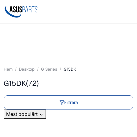
Hem
Desktop
G Series
G15DK
G15DK
(72)
Filtrera
Mest populärt