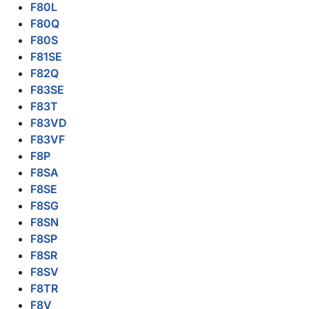
F80L
F80Q
F80S
F81SE
F82Q
F83SE
F83T
F83VD
F83VF
F8P
F8SA
F8SE
F8SG
F8SN
F8SP
F8SR
F8SV
F8TR
F8V