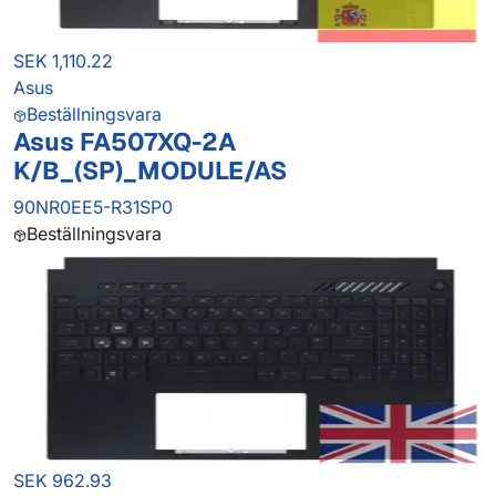
SEK 1,110.22
Asus
Beställningsvara
Asus FA507XQ-2A
K/B_(SP)_MODULE/AS
90NR0EE5-R31SP0
Beställningsvara
SEK 962.93