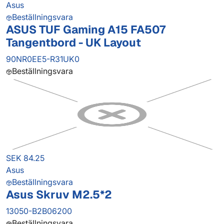
Asus
Beställningsvara
ASUS TUF Gaming A15 FA507
Tangentbord - UK Layout
90NR0EE5-R31UK0
Beställningsvara
SEK 84.25
Asus
Beställningsvara
Asus Skruv M2.5*2
13050-B2B06200
Beställningsvara