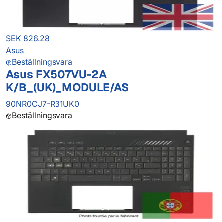
SEK 826.28
Asus
Beställningsvara
Asus FX507VU-2A
K/B_(UK)_MODULE/AS
90NR0CJ7-R31UK0
Beställningsvara