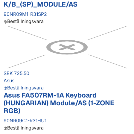
K/B_(SP)_MODULE/AS
90NR09M1-R31SP2
Beställningsvara
SEK 725.50
Asus
Beställningsvara
Asus FA507RM-1A Keyboard
(HUNGARIAN) Module/AS (1-ZONE
RGB)
90NR09C1-R31HU1
Beställningsvara