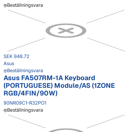
Beställningsvara
SEK 948.72
Asus
Beställningsvara
Asus FA507RM-1A Keyboard
(PORTUGUESE) Module/AS (1ZONE
RGB/4FIN/90W)
90NR09C1-R32PO1
Beställningsvara