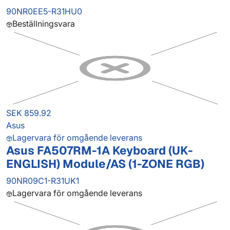
90NR0EE5-R31HU0
Beställningsvara
SEK 859.92
Asus
Lagervara för omgående leverans
Asus FA507RM-1A Keyboard (UK-
ENGLISH) Module/AS (1-ZONE RGB)
90NR09C1-R31UK1
Lagervara för omgående leverans