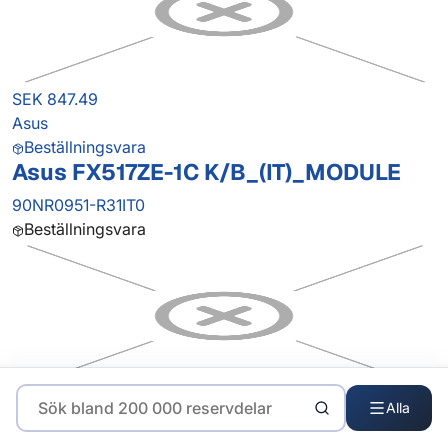
SEK 847.49
Asus
Beställningsvara
Asus FX517ZE-1C K/B_(IT)_MODULE
90NR0951-R31IT0
Beställningsvara
SEK 1,235.54
Alla
Asus