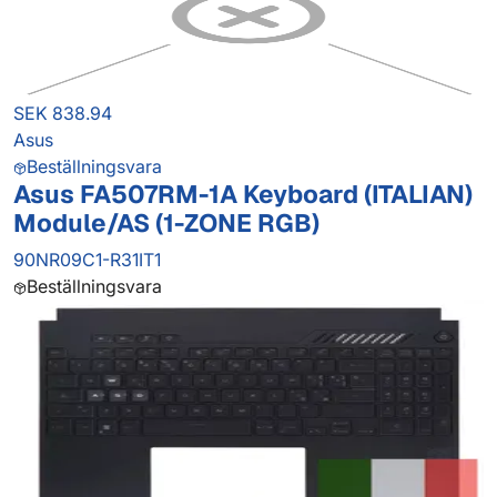
SEK 838.94
Asus
Beställningsvara
Asus FA507RM-1A Keyboard (ITALIAN)
Module/AS (1-ZONE RGB)
90NR09C1-R31IT1
Beställningsvara