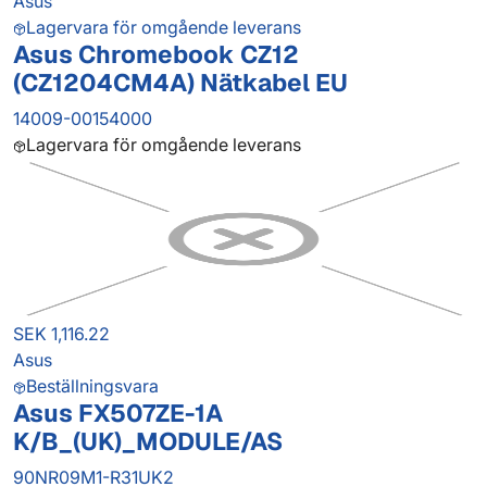
Asus
Lagervara för omgående leverans
Asus Chromebook CZ12
(CZ1204CM4A) Nätkabel EU
14009-00154000
Lagervara för omgående leverans
SEK 1,116.22
Asus
Beställningsvara
Asus FX507ZE-1A
K/B_(UK)_MODULE/AS
90NR09M1-R31UK2