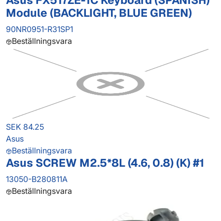
Asus FX517ZE-1C Keyboard (SPANISH)
Module (BACKLIGHT, BLUE GREEN)
90NR0951-R31SP1
Beställningsvara
SEK 84.25
Asus
Beställningsvara
Asus SCREW M2.5*8L (4.6, 0.8) (K) #1
13050-B280811A
Beställningsvara